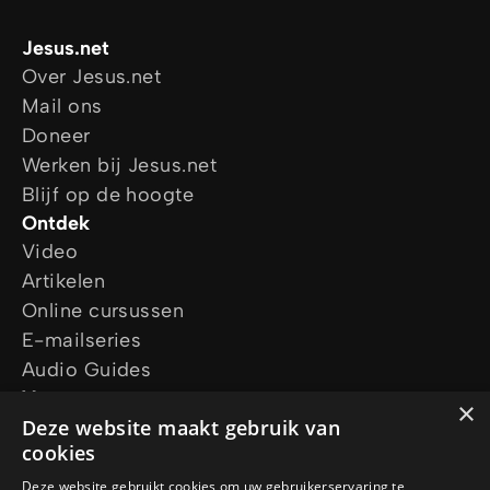
Jesus.net
Over Jesus.net
Mail ons
Doneer
Werken bij Jesus.net
Blijf op de hoogte
Ontdek
Video
Artikelen
Online cursussen
E-mailseries
Audio Guides
Vraag ons
×
Deze website maakt gebruik van
Ik wil gebed
cookies
Ik heb een vraag
Vraag een gratis Bijbel aan
Deze website gebruikt cookies om uw gebruikerservaring te