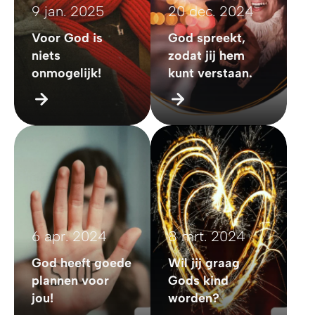
9 jan. 2025
20 dec. 2024
Voor God is
God spreekt,
niets
zodat jij hem
onmogelijk!
kunt verstaan.
6 apr. 2024
8 mrt. 2024
God heeft goede
Wil jij graag
plannen voor
Gods kind
jou!
worden?