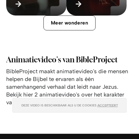
Meer wonderen
Animatievideo's van BibleProject
BibleProject maakt animatievideo's die mensen
helpen de Bijbel te ervaren als één
samenhangend verhaal dat leidt naar Jezus.
Bekijk hier 2 animatievideo's over het karakter
van God:
DEZE VIDEO IS BESCHIKBAAR ALS U DE COOKIES
DEZE VIDEO IS BESCHIKBAAR ALS U DE COOKIES
ACCEPTEERT
ACCEPTEERT