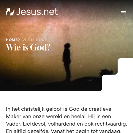
Ont
Jez
Th
Cho
HOME
WIE IS GOD?
Ik
Wie is God?
Won
Jo
Groe
i
gel
Cont
In het christelijk geloof is God de creatieve
Maker van onze wereld en heelal. Hij is een
Vader. Liefdevol, volhardend en ook rechtvaardig.
En altijd dezelfde. Vanaf het begin tot vandaag.