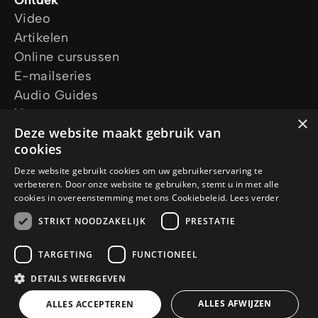
Ontdek
Video
Artikelen
Online cursussen
E-mailseries
Audio Guides
Vraag ons
×
Ik wil gebed
Deze website maakt gebruik van
cookies
Ik heb een vraag
Vraag een gratis Bijbel aan
Deze website gebruikt cookies om uw gebruikerservaring te
verbeteren. Door onze website te gebruiken, stemt u in met alle
Volg ons
cookies in overeenstemming met ons Cookiebeleid.
Lees verder
STRIKT NOODZAKELIJK
PRESTATIE
TARGETING
FUNCTIONEEL
DETAILS WEERGEVEN
© Copyright 2026 Jesus.net
Privacy Policy
Cookie Policy
ALLES AFWIJZEN
ALLES ACCEPTEREN
AI Policy
ANBI
Een
WebNL
site