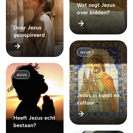
Wat zegt Jezus
over bidden?
Door Jezus
geïnspireerd
JEZUS
JEZUS
Jezus in kunst en
cultuur
Heeft Jezus echt
bestaan?