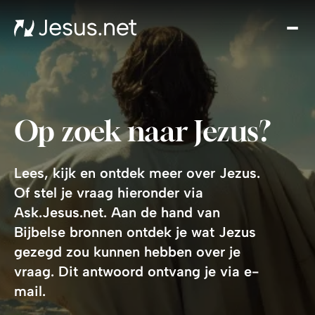
Ont
Jez
Th
Cho
Ik
Op zoek naar Jezus?
Won
Jo
Groe
Lees, kijk en ontdek meer over Jezus.
i
Of stel je vraag hieronder via
Bed
gel
Ask.Jesus.net. Aan de hand van
Cont
Bijbelse bronnen ontdek je wat Jezus
gezegd zou kunnen hebben over je
vraag. Dit antwoord ontvang je via e-
mail.