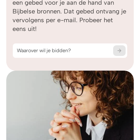
Je 
een gebed voor je aan de hand van
Bijbelse bronnen. Dat gebed ontvang je
Wat 
vervolgens per e-mail. Probeer het
het 
eens uit!
je i
Wat
Waarover wil je bidden?