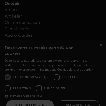
Ontdek
Video
Artikelen
Online cursussen
E-mailseries
Audio Guides
Vraag ons
×
Deze website maakt gebruik van
Ik wil gebed
cookies
Ik heb een vraag
Vraag een gratis Bijbel aan
Deze website gebruikt cookies om uw gebruikerservaring te
verbeteren. Door onze website te gebruiken, stemt u in met alle
Volg ons
cookies in overeenstemming met ons Cookiebeleid.
Lees verder
STRIKT NOODZAKELIJK
PRESTATIE
TARGETING
FUNCTIONEEL
DETAILS WEERGEVEN
© Copyright 2026 Jesus.net
Privacy Policy
Cookie Policy
ALLES AFWIJZEN
ALLES ACCEPTEREN