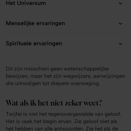
Het Universum
Het Universum
Menselijke ervaringen
Menselijke ervaringen
Spirituele ervaringen
Spirituele ervaringen
Dit zijn misschien geen wetenschappelijke
bewijzen, maar het zijn wegwijzers, aanwijzingen
die uitnodigen tot diepere overweging.
Wat als ik het niet zeker weet?
Twijfel is niet het tegenovergestelde van geloof.
Het is vaak het begin ervan. Zie geloof niet als
het hebben van alle antwoorden. Zie het als de