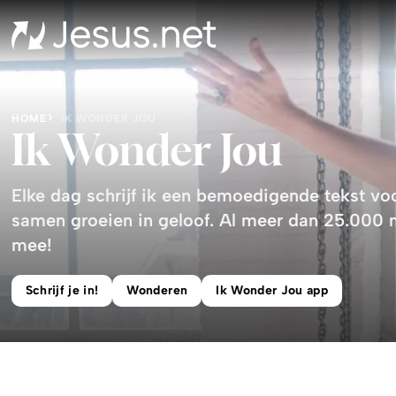
HOME
IK WONDER JOU
Ik Wonder Jou
Elke dag schrijf ik een bemoedigende tekst vo
samen groeien in geloof. Al meer dan 25.000
mee!
Schrijf je in!
Wonderen
Ik Wonder Jou app