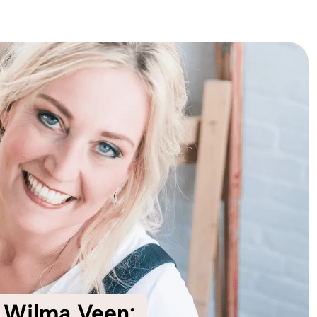
KO
Korean
MG
Malagas
MM
Burmes
NL
Dutch
NL
Flemish
NO
Norwegi
PT
Portugue
RO
Romania
RU
Russian
SV
Swedish
TA
Tamil
TH
Thai
TL
Tagalog
TL
Taglish
TR
Turkish
UK
Ukrainian
r Wilma Veen:
UR
Urdu