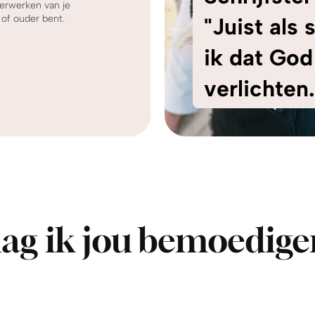
erwerken van je
 of ouder bent.
"Juist als
ik dat God 
verlichten.
ag ik jou bemoedige