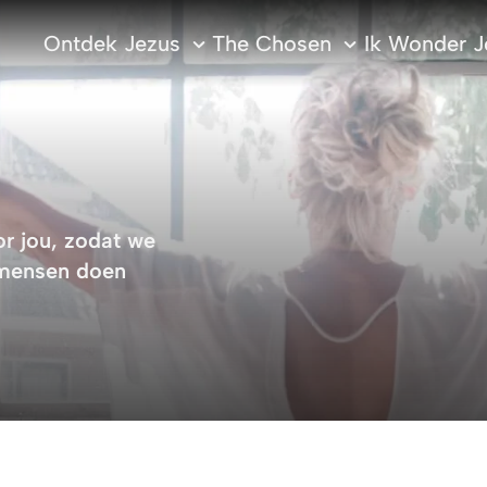
Ontdek Jezus
The Chosen
Ik Wonder J
or jou, zodat we
 mensen doen