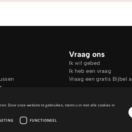
Vraag ons
Ik wil gebed
Ik heb een vraag
sussen
Vraag een gratis Bijbel 
s
es
en. Door onze website te gebruiken, stemt u in met alle cookies in
GETING
FUNCTIONEEL
ANBI
Een
WebNL
site