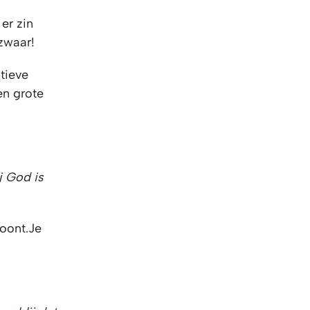
er zin
zwaar!
itieve
en grote
j God is
woont.Je