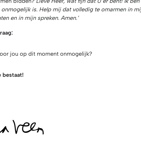
samen bidden?
‘Lieve Heer, wat fijn dat U er bent! Ik ben 
 onmogelijk is. Help mij dat volledig te omarmen in mij
ten en in mijn spreken. Amen.’
raag:
 voor jou op dit moment onmogelijk?
e bestaat!