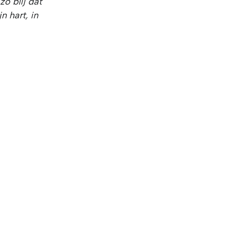
zo blij dat
n hart, in