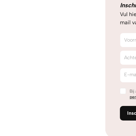
Insch
Vul hi
mail 
Voor
Acht
E-ma
Bij
pe
Ins