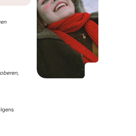
KO
Korean
MG
Malagas
MM
Burmes
gen
NL
Dutch
NL
Flemish
NO
Norwegi
PT
Portugue
RO
Romania
RU
Russian
proberen,
SV
Swedish
TA
Tamil
TH
Thai
TL
Tagalog
TL
Taglish
olgens
TR
Turkish
UK
Ukrainian
UR
Urdu