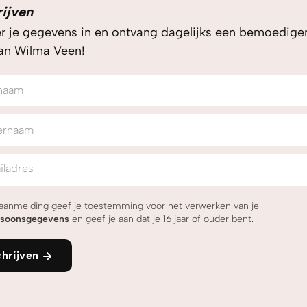
rijven
er je gegevens in en ontvang dagelijks een bemoedig
van Wilma Veen!
naam
ernaam
iladres
 aanmelding geef je toestemming voor het verwerken van je
rsoonsgegevens
en geef je aan dat je 16 jaar of ouder bent.
chrijven