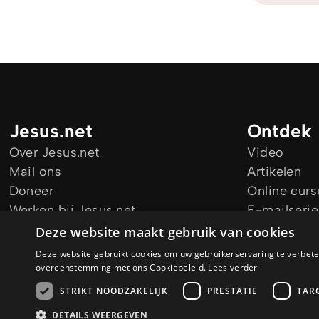
Jesus.net
Ontdek
Over Jesus.net
Video
Mail ons
Artikelen
Doneer
Online cur
Werken bij Jesus.net
E-mailserie
Blijf op de hoogte
Audio Guid
Deze website maakt gebruik van cookies
Deze website gebruikt cookies om uw gebruikerservaring te verbeter
overeenstemming met ons Cookiebeleid.
Lees verder
STRIKT NOODZAKELIJK
PRESTATIE
TAR
© Copyright 2026 Jesus.net
Privacy Policy
Cookie Policy
AI Policy
DETAILS WEERGEVEN