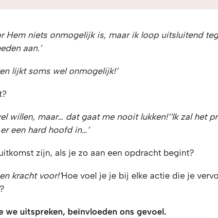
or Hem niets onmogelijk is,
maar ik loop uitsluitend te
eden aan.’
ven lijkt soms wel onmogelijk!’
t?
wel willen, maar… dat gaat me nooit lukken!’
‘Ik zal het 
er een hard hoofd in…’
itkomst zijn, als je zo aan een opdracht begint?
een kracht voor!’
Hoe voel je je bij elke actie die je verv
?
 we uitspreken, beïnvloeden ons gevoel.