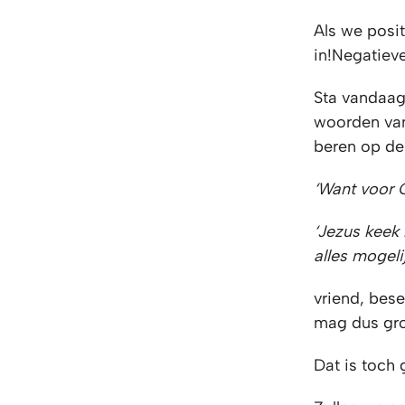
Als we posi
in!Negatiev
Sta vandaag 
woorden van
beren op d
‘Want voor G
‘Jezus keek
alles mogelij
vriend, bes
mag dus gro
Dat is toch 