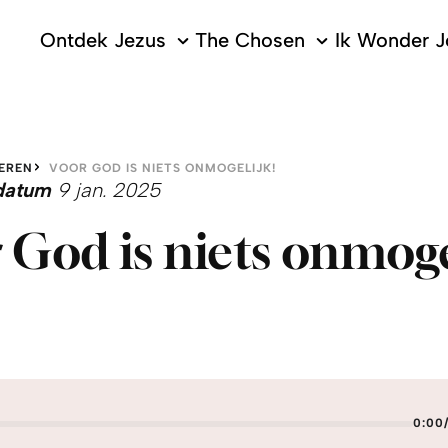
Ontdek Jezus
The Chosen
Ik Wonder J
EREN
VOOR GOD IS NIETS ONMOGELIJK!
edatum
9 jan. 2025
 God is niets onmoge
0:00