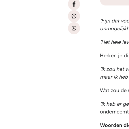
‘Fijn dat vo
onmogelijkh
‘Het hele le
Herken je di
‘Ik zou het 
maar ik heb 
Wat zou de u
‘Ik heb er g
onderneemt
Woorden die