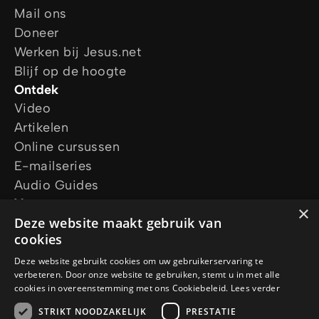
Mail ons
Doneer
Werken bij Jesus.net
Blijf op de hoogte
Ontdek
Video
Artikelen
Online cursussen
E-mailseries
Audio Guides
Vraag ons
×
Ik wil gebed
Deze website maakt gebruik van
cookies
Ik heb een vraag
Vraag een gratis Bijbel aan
Deze website gebruikt cookies om uw gebruikerservaring te
verbeteren. Door onze website te gebruiken, stemt u in met alle
Volg ons
cookies in overeenstemming met ons Cookiebeleid.
Lees verder
STRIKT NOODZAKELIJK
PRESTATIE