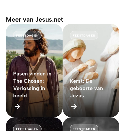
Meer van Jesus.net
FEESTDAGEN
FEESTDAGEN
Pasen vinden in
The Chosen:
Kerst: De
Verlossing in
geboorte van
beeld
Jezus
FEESTDAGEN
FEESTDAGEN