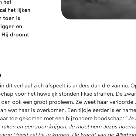
n het
al het lijken
n toen is
liggen en
p. Hij droomt
!
in dit verhaal zich afspeelt is anders dan die van nu. 
chap voor het huwelijk stonden fikse straffen. De zw
s dan ook een groot probleem. Ze weet haar verloofde J
an wat haar is overkomen. Een tijdje eerder is er name
haar toe gekomen met een bijzondere boodschap: “
Je 
 raken en een zoon krijgen. Je moet hem Jezus noem
eilige Geest zal bij je komen. De kracht van de Allerh