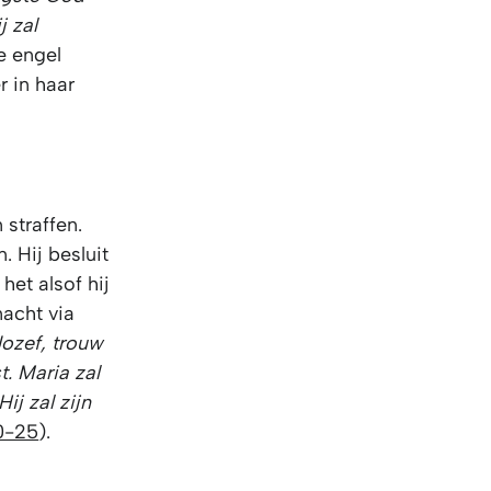
j zal
e engel
r in haar
 straffen.
n. Hij besluit
het alsof hij
nacht via
Jozef, trouw
. Maria zal
j zal zijn
0-25
).