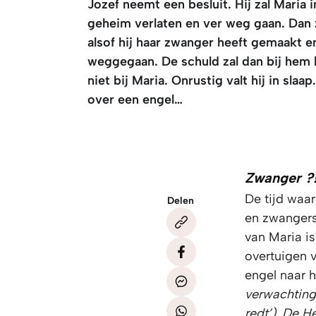
Jozef neemt een besluit. Hij zal Maria i
geheim verlaten en ver weg gaan. Dan z
alsof hij haar zwanger heeft gemaakt e
weggegaan. De schuld zal dan bij hem 
niet bij Maria. Onrustig valt hij in slaa
over een engel…
Zwanger ?
De tijd waar
Delen
en zwangers
van Maria i
overtuigen v
engel naar 
verwachting
redt’). De H