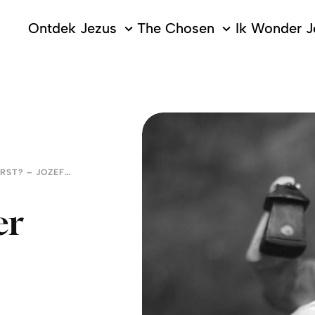
Ontdek Jezus
The Chosen
Ik Wonder J
WAT GEBEURDE ER MET KERST? – JOZEF EN MARIA
er