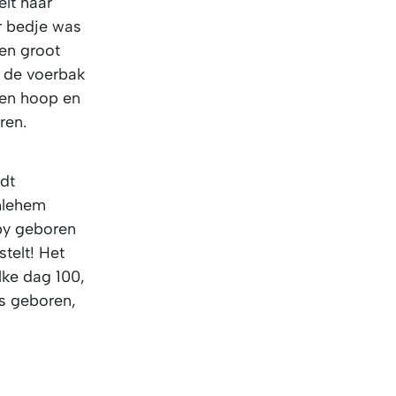
elt haar
r bedje was
een groot
n de voerbak
sen hoop en
ren.
rdt
hlehem
aby geboren
telt! Het
elke dag 100,
is geboren,