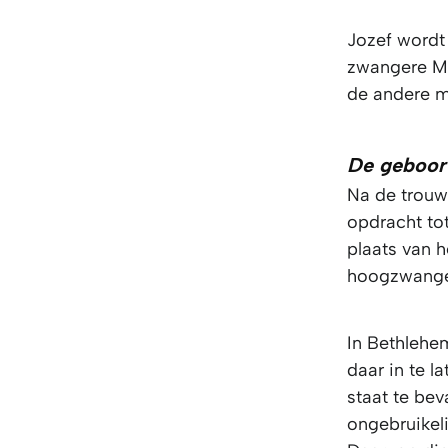
Jozef wordt
zwangere Ma
de andere m
De geboor
Na de trouw
opdracht tot
plaats van h
hoogzwange
In Bethlehem
daar in te l
staat te bev
ongebruikeli