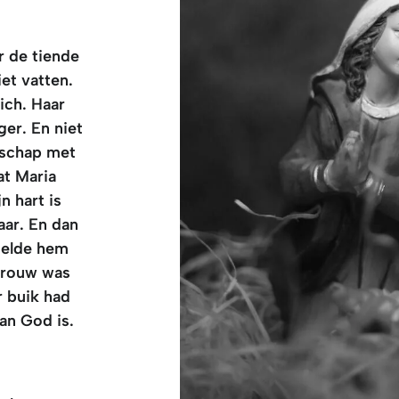
or de tiende
et vatten.
zich. Haar
er. En niet
schap met
at Maria
n hart is
aar. En dan
telde hem
ntrouw was
r buik had
van God is.