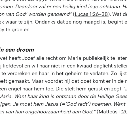
komen. Daardoor zal er een heilig kind in je ontstaan. Hi
on van God’ worden genoemd”
(
Lucas 1:26-38
)
.
Wat d
ek waar te zijn. Ondanks dat ze nog maagd is, begint e
y te groeien.
in een droom
et heeft Jozef alle recht om Maria publiekelijk te laten
ij liefdevol en wil haar niet in een kwaad daglicht stelle
 te verbreken en haar in het geheim te verlaten. Zo lijkt 
eft gemaakt. Maar voordat hij dat doet komt er in de 
en engel naar hem toe. Die stelt hem gerust en zegt
“
aria. Want haar kind is ontstaan door de Heilige Geest
ijgen. Je moet hem Jezus (=‘God redt’) noemen. Want Hi
den van hun ongehoorzaamheid aan God.”
(
Matteüs 1:2