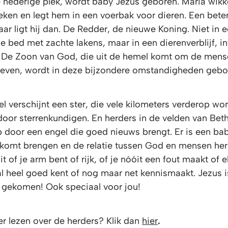
e nederige plek, wordt baby Jezus geboren. Maria wikk
oeken en legt hem in een voerbak voor dieren. Een bete
daar ligt hij dan. De Redder, de nieuwe Koning. Niet in 
uxe bed met zachte lakens, maar in een dierenverblijf, i
. De Zoon van God, die uit de hemel komt om de men
geven, wordt in deze bijzondere omstandigheden gebo
 verschijnt een ster, die vele kilometers verderop wo
oor sterrenkundigen. En herders in de velden van Bet
p door een engel die goed nieuws brengt. Er is een b
 komt brengen en de relatie tussen God en mensen hers
it of je arm bent of rijk, of je nóóit een fout maakt of 
al heel goed kent of nog maar net kennismaakt. Jezus 
s gekomen! Ook speciaal voor jou!
er lezen over de herders? Klik dan
hier
.