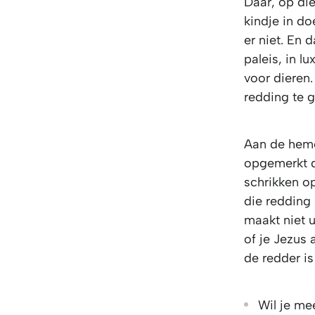
Daar, op di
kindje in d
er niet. En 
paleis, in l
voor dieren
redding te 
Aan de hemel
opgemerkt d
schrikken o
die redding
maakt niet u
of je Jezus 
de redder i
Wil je me