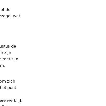
met de
ezegd, wat
ustus de
n zijn
n met zijn
em.
 om zich
 het punt
erenverblijf.