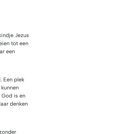
kindje Jezus
eien tot een
ar een
. Een plek
r kunnen
t God is en
 daar denken
jzonder