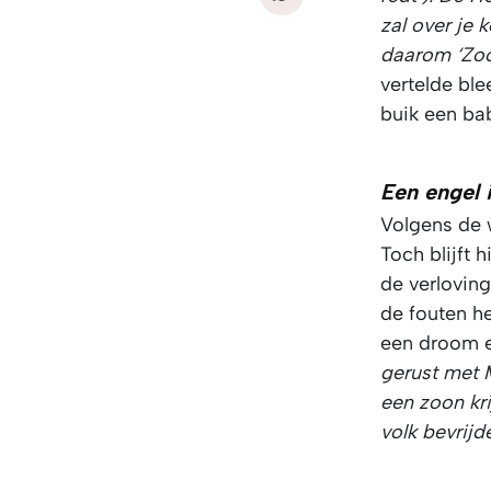
zal over je 
daarom ‘Zo
vertelde ble
buik een bab
Een engel 
Volgens de w
Toch blijft h
de verloving
de fouten he
een droom e
gerust met M
een zoon kr
volk bevrij