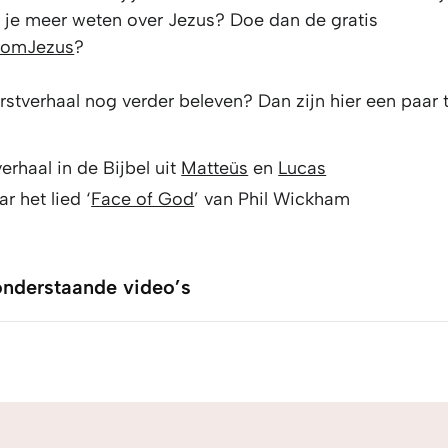
il je meer weten over Jezus? Doe dan de gratis
romJezus
?
erstverhaal nog verder beleven? Dan zijn hier een paar t
erhaal in de Bijbel uit
Matteüs
en
Lucas
ar het lied ‘
Face of God
’ van Phil Wickham
onderstaande video’s
onderstaande video’s