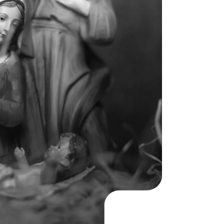
KO
Korean
MG
Malagas
MM
Burmes
NL
Dutch
NL
Flemish
NO
Norwegi
PT
Portugue
RO
Romania
RU
Russian
SV
Swedish
TA
Tamil
TH
Thai
TL
Tagalog
TL
Taglish
TR
Turkish
UK
Ukrainian
UR
Urdu