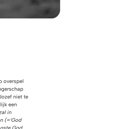
Op overspel
angerschap
ozef niet te
lijk een
zal in
en (=‘God
oogste God