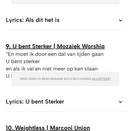
Lyrics: Als dit het is
Lyrics: Als dit het is
9. U bent Sterker | Mozaiek Worship
“En moet ik door een dal van lijden gaan
U bent sterker
en als ik val en niet meer op kan staan
U bent sterker”
DEZE VIDEO IS BESCHIKBAAR ALS U DE COOKIES
ACCEPTEERT
Lyrics: U bent Sterker
Lyrics: U bent Sterker
10. Weightless | Marconi Union