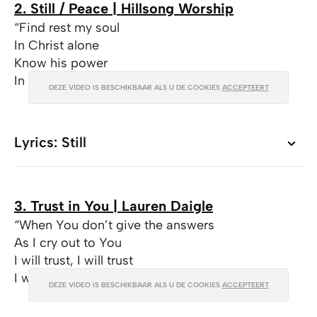
2. Still / Peace | Hillsong Worship
“Find rest my soul
In Christ alone
Know his power
In quietness and trust”
DEZE VIDEO IS BESCHIKBAAR ALS U DE COOKIES
ACCEPTEERT
Lyrics: Still
Lyrics: Still
3. Trust in You | Lauren Daigle
“When You don’t give the answers
As I cry out to You
I will trust, I will trust
I will trust in You”
DEZE VIDEO IS BESCHIKBAAR ALS U DE COOKIES
ACCEPTEERT