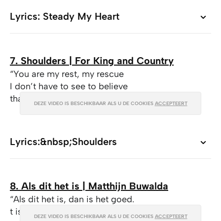
Lyrics: Steady My Heart
Lyrics: Steady My Heart
7. Shoulders | For King and Country
“You are my rest, my rescue
I don’t have to see to believe
that You’re lifting me up on Your shoulders”
DEZE VIDEO IS BESCHIKBAAR ALS U DE COOKIES
ACCEPTEERT
Lyrics:&nbsp;Shoulders
Lyrics:&nbsp;Shoulders
8. Als dit het is | Matthijn Buwalda
“Als dit het is, dan is het goed.
t is op z’n minst vandaag genoeg.”
DEZE VIDEO IS BESCHIKBAAR ALS U DE COOKIES
ACCEPTEERT