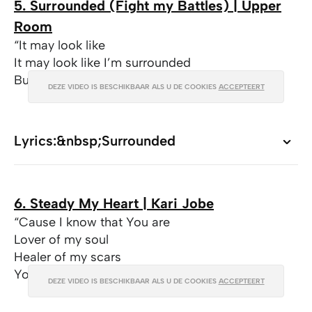
5. Surrounded (Fight my Battles) | Upper
Room
“It may look like
It may look like I’m surrounded
But I’m surrounded by You”
DEZE VIDEO IS BESCHIKBAAR ALS U DE COOKIES
ACCEPTEERT
Lyrics:&nbsp;Surrounded
Lyrics:&nbsp;Surrounded
6. Steady My Heart | Kari Jobe
“Cause I know that You are
Lover of my soul
Healer of my scars
You steady my heart”
DEZE VIDEO IS BESCHIKBAAR ALS U DE COOKIES
ACCEPTEERT