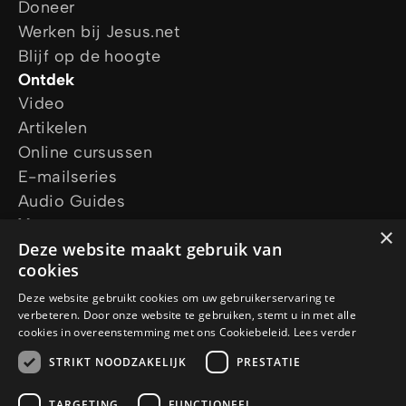
Doneer
Werken bij Jesus.net
Blijf op de hoogte
Ontdek
Video
Artikelen
Online cursussen
E-mailseries
Audio Guides
Vraag ons
×
Deze website maakt gebruik van
Ik wil gebed
cookies
Ik heb een vraag
Vraag een gratis Bijbel aan
Deze website gebruikt cookies om uw gebruikerservaring te
verbeteren. Door onze website te gebruiken, stemt u in met alle
Volg ons
cookies in overeenstemming met ons Cookiebeleid.
Lees verder
STRIKT NOODZAKELIJK
PRESTATIE
TARGETING
FUNCTIONEEL