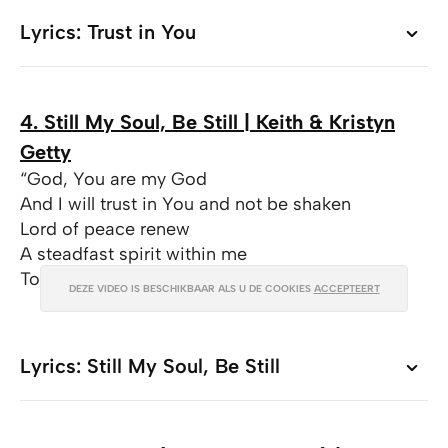
Lyrics: Trust in You
Lyrics: Trust in You
4. Still My Soul, Be Still | Keith & Kristyn
Getty
“God, You are my God
And I will trust in You and not be shaken
Lord of peace renew
A steadfast spirit within me
To rest in You alone”
DEZE VIDEO IS BESCHIKBAAR ALS U DE COOKIES
ACCEPTEERT
Lyrics: Still My Soul, Be Still
Lyrics: Still My Soul, Be Still