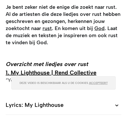
Je bent zeker niet de enige die zoekt naar rust.
Al de artiesten die deze liedjes over rust hebben
geschreven en gezongen, herkennen jouw
zoektocht naar
rust
. En komen uit bij
God
. Laat
de muziek en teksten je inspireren om ook rust
te vinden bij God.
Overzicht met liedjes over rust
1. My Lighthouse | Rend Collective
“You are the peace in my troubled sea”
DEZE VIDEO IS BESCHIKBAAR ALS U DE COOKIES
ACCEPTEERT
Lyrics: My Lighthouse
Lyrics: My Lighthouse