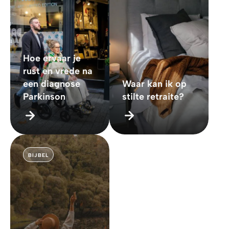
Hoe ervaar je
rust en vrede na
een diagnose
Waar kan ik op
Parkinson
stilte retraite?
BIJBEL