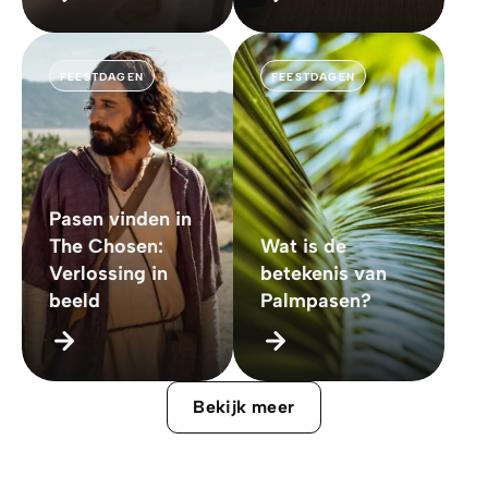
FEESTDAGEN
FEESTDAGEN
Pasen vinden in
The Chosen:
Wat is de
Verlossing in
betekenis van
beeld
Palmpasen?
Bekijk meer