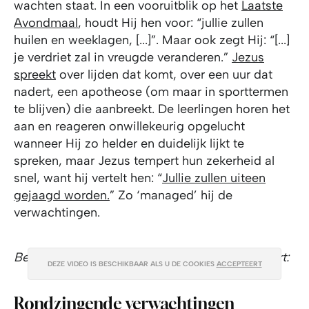
wachten staat. In een vooruitblik op het
Laatste
Avondmaal
, houdt Hij hen voor: “jullie zullen
huilen en weeklagen, [...]”. Maar ook zegt Hij: “[...]
je verdriet zal in vreugde veranderen.”
Jezus
spreekt
over lijden dat komt, over een uur dat
nadert, een apotheose (om maar in sporttermen
te blijven) die aanbreekt. De leerlingen horen het
aan en reageren onwillekeurig opgelucht
wanneer Hij zo helder en duidelijk lijkt te
spreken, maar Jezus tempert hun zekerheid al
snel, want hij vertelt hen: “
Jullie zullen uiteen
gejaagd worden
.
” Zo ‘managed’ hij de
verwachtingen.
Bekijk hier de scène waarin dit allemaal gebeurt:
DEZE VIDEO IS BESCHIKBAAR ALS U DE COOKIES
ACCEPTEERT
Rondzingende verwachtingen