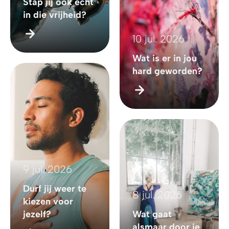
Stap jij ook echt
in die vrijheid?
10 jul. 2026
Wat is er in jou
hard geworden?
9 jul. 2026
Durf jij weer te
8 jul. 2026
kiezen voor
jezelf?
Wat gaat
alsmaar door je