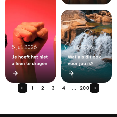
5 jul. 2026
4 jul. 2026
Je hoeft het niet
Wat als dit ook
alleen te dragen
voor jou is?
1
2
3
4
...
200