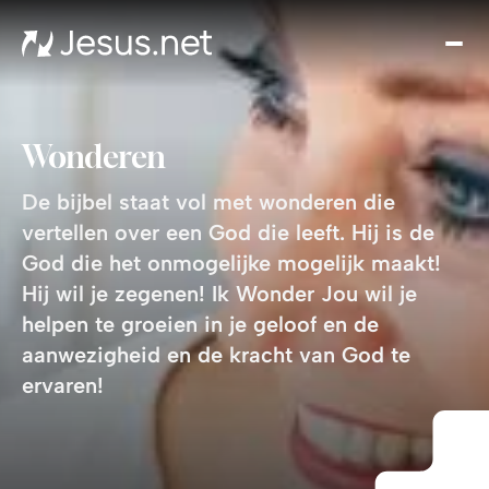
Ont
Jez
Th
Cho
Wonderen
Ik
Won
De bijbel staat vol met wonderen die
Jo
vertellen over een God die leeft. Hij is de
Groe
God die het onmogelijke mogelijk maakt!
i
Hij wil je zegenen! Ik Wonder Jou wil je
gel
helpen te groeien in je geloof en de
Cont
aanwezigheid en de kracht van God te
ervaren!