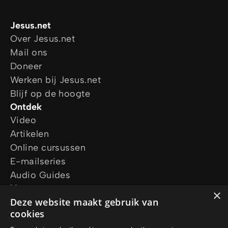
Jesus.net
Over Jesus.net
Mail ons
Doneer
Werken bij Jesus.net
Blijf op de hoogte
Ontdek
Video
Artikelen
Online cursussen
E-mailseries
Audio Guides
Vraag ons
×
Ik wil gebed
Deze website maakt gebruik van
cookies
Ik heb een vraag