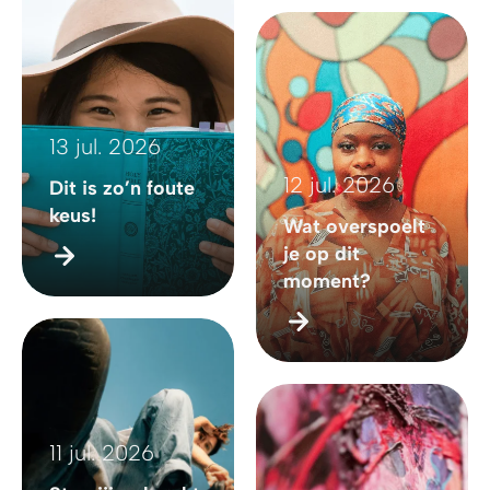
13 jul. 2026
12 jul. 2026
Dit is zo’n foute
keus!
Wat overspoelt
je op dit
moment?
11 jul. 2026