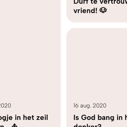
Durf te vertrou
vriend! 🐶
 2020
16 aug. 2020
gje in het zeil
Is God bang in 
en… ⛵
donker?