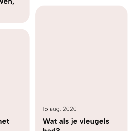
wen,
15 aug. 2020
het
Wat als je vleugels
had?