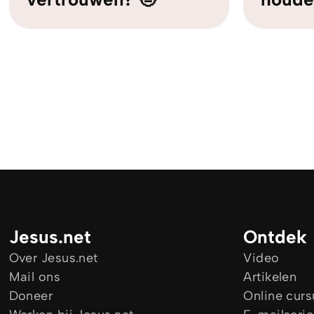
Jesus.net
Ontdek
Over Jesus.net
Video
Mail ons
Artikelen
Doneer
Online cur