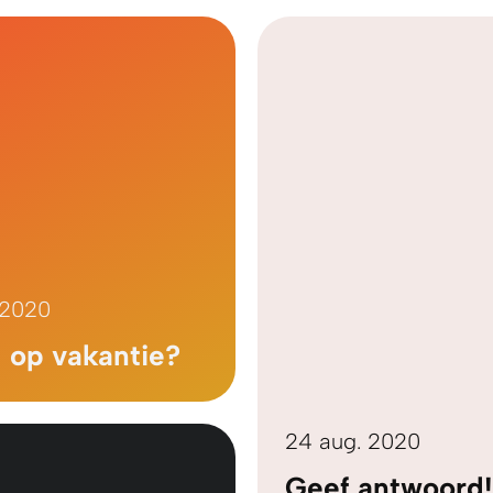
 2020
d op vakantie?
24 aug. 2020
Geef antwoord!