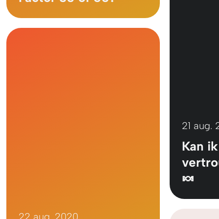
21 aug.
Kan i
vertr
🍬
22 aug. 2020