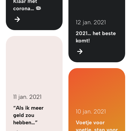
Klaar met
corona… 🦠
12 jan. 2021
2021… het beste
komt!
11 jan. 2021
“Als ik meer
10 jan. 2021
geld zou
hebben…”
Voetje voor
voetje, stap voor