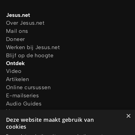
Jesus.net
Over Jesus.net
Mail ons
Doneer
Werken bij Jesus.net
Blijf op de hoogte
Ontdek
Video
Artikelen
Online cursussen
E-mailseries
Audio Guides
Vraag ons
×
Ik wil gebed
Deze website maakt gebruik van
cookies
Ik heb een vraag