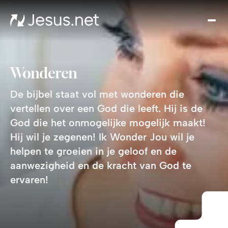
Ont
Jez
Th
Cho
Wonderen
Ik
Won
De bijbel staat vol met wonderen die
Jo
vertellen over een God die leeft. Hij is de
Groe
God die het onmogelijke mogelijk maakt!
i
Hij wil je zegenen! Ik Wonder Jou wil je
gel
helpen te groeien in je geloof en de
Cont
aanwezigheid en de kracht van God te
ervaren!