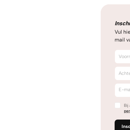
Insch
Vul hi
mail 
Voor
Acht
E-ma
Bij
pe
Ins