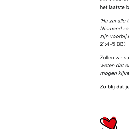
het laatste 
‘Hij zal all
Niemand zal 
zijn voorbij.
21:4-5 BB)
Zullen we 
weten dat e
mogen kijke
Zo blij dat j