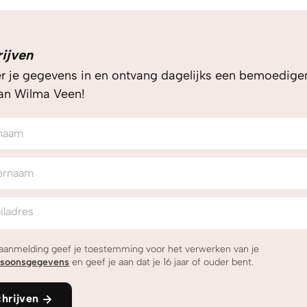
rijven
er je gegevens in en ontvang dagelijks een bemoedig
van Wilma Veen!
naam
ernaam
iladres
 aanmelding geef je toestemming voor het verwerken van je
rsoonsgegevens
en geef je aan dat je 16 jaar of ouder bent.
chrijven