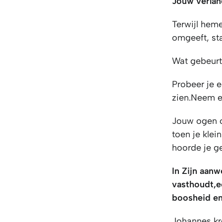
Jouw verla
Terwijl heme
omgeeft, st
Wat gebeurt 
Probeer je 
zien.Neem ev
Jouw ogen o
toen je klei
hoorde je ge
In Zijn aanw
vasthoudt,
e
boosheid en 
Johannes kre