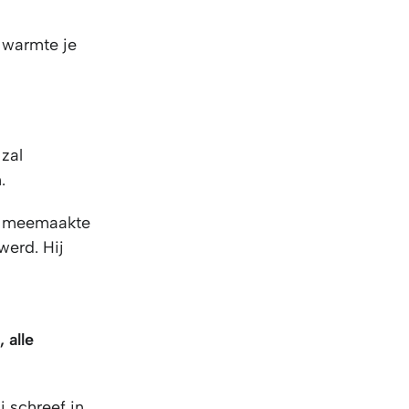
e warmte je
zal
.
je meemaakte
werd. Hij
 alle
j schreef in