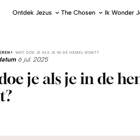
Ontdek Jezus
The Chosen
Ik Wonder J
EREN
WAT DOE JE ALS JE IN DE HEMEL KOMT?
edatum
6 jul. 2025
doe je als je in de h
t?