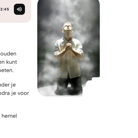
KO
Korean
MG
Malagas
/
2:45
MM
Burmes
NL
Dutch
NL
Flemish
NO
Norwegi
PT
Portugue
 gouden
RO
Romania
en kunt
RU
Russian
oeten.
SV
Swedish
TA
Tamil
nder je
TH
Thai
odra je voor
TL
Tagalog
TL
Taglish
e hemel
TR
Turkish
UK
Ukrainian
UR
Urdu