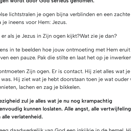
ngen wordt door God serieus genomen.
lse lichtstralen je ogen bijna verblinden en een zacht
a je ineens voor Hem: Jezus.
er als je Jezus in Zijn ogen kijkt?Wat zie je dan?
eens in te beelden hoe jouw ontmoeting met Hem eruit 
en een pauze. Pak die stilte en laat het op je inwerken
ntmoeten Zijn ogen. Er is contact. Hij ziet alles wat 
n was. Hij ziet wat je hebt doorstaan toen je wat ouder 
nieten, lachen en zag je bikkelen.
ezigheid zul je alles wat je nu nog krampachtig
envoudig kunnen loslaten. Alle angst, alle vertwijfeling,
alle verlatenheid.
eg daadwerkelijk van God een inkijkje in de hemel. Hi