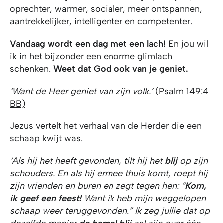
oprechter, warmer, socialer, meer ontspannen,
aantrekkelijker, intelligenter en competenter.
Vandaag wordt een dag met een lach!
En jou wil
ik in het bijzonder een enorme glimlach
schenken.
Weet dat God ook van je geniet.
‘Want de Heer geniet van zijn volk.’
(Psalm 149:4
BB)
Jezus vertelt het verhaal van de Herder die een
schaap kwijt was.
‘Als hij het heeft gevonden, tilt hij het
blij
op zijn
schouders. En als hij ermee thuis komt, roept hij
zijn vrienden en buren en zegt tegen hen: “
Kom,
ik geef een feest!
Want ik heb mijn weggelopen
schaap weer teruggevonden.” Ik zeg jullie dat op
dezelfde manier
de hemel blij
zal zijn over één