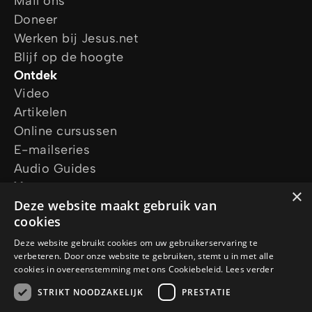
Mail ons
Doneer
Werken bij Jesus.net
Blijf op de hoogte
Ontdek
Video
Artikelen
Online cursussen
E-mailseries
Audio Guides
Vraag ons
×
Ik wil gebed
Deze website maakt gebruik van
cookies
Ik heb een vraag
Vraag een gratis Bijbel aan
Deze website gebruikt cookies om uw gebruikerservaring te
verbeteren. Door onze website te gebruiken, stemt u in met alle
Volg ons
cookies in overeenstemming met ons Cookiebeleid.
Lees verder
STRIKT NOODZAKELIJK
PRESTATIE