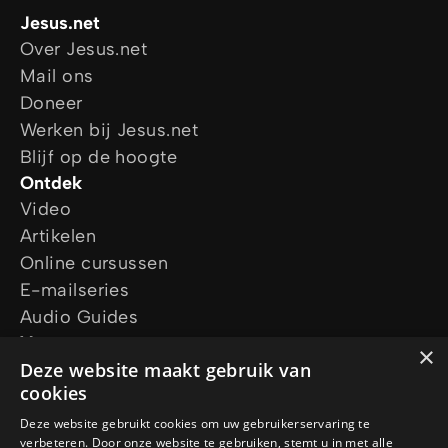
Jesus.net
Over Jesus.net
Mail ons
Doneer
Werken bij Jesus.net
Blijf op de hoogte
Ontdek
Video
Artikelen
Online cursussen
E-mailseries
Audio Guides
Vraag ons
×
Ik wil gebed
Deze website maakt gebruik van
cookies
Ik heb een vraag
Vraag een gratis Bijbel aan
Deze website gebruikt cookies om uw gebruikerservaring te
verbeteren. Door onze website te gebruiken, stemt u in met alle