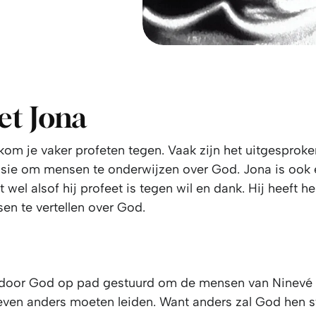
et Jona
 kom je vaker profeten tegen. Vaak zijn het uitgespro
sie om mensen te onderwijzen over God. Jona is ook 
kt wel alsof hij profeet is tegen wil en dank. Hij heeft 
en te vertellen over God.
DEZE VIDEO IS BESCHIKBAAR ALS U DE COOKIES
ACCEPTEERT
door God op pad gestuurd om de mensen van Ninevé t
leven anders moeten leiden. Want anders zal God hen st