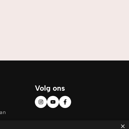
Volg ons
aan
×