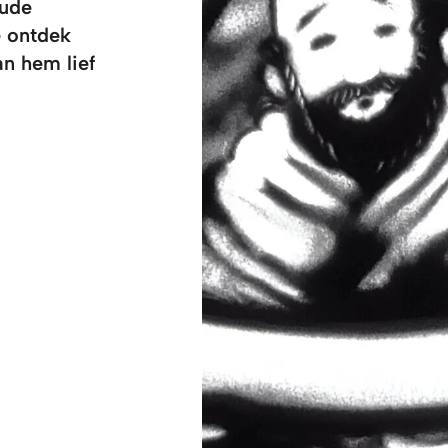
oude
e ontdek
n hem lief