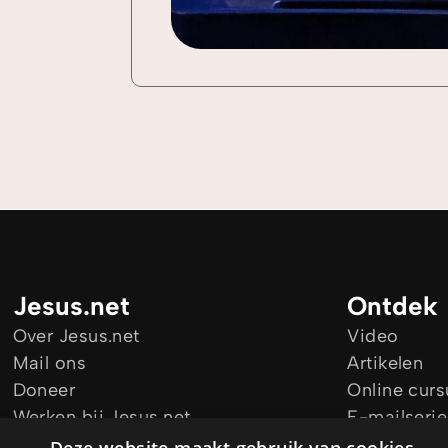
Jesus.net
Ontdek
Over Jesus.net
Video
Mail ons
Artikelen
Doneer
Online cur
Werken bij Jesus.net
E-mailserie
Blijf op de hoogte
Audio Guid