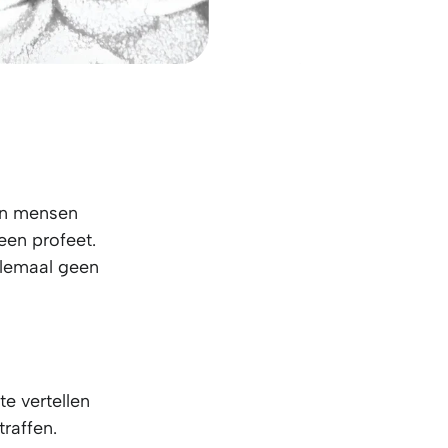
ken mensen
een profeet.
helemaal geen
e vertellen
raffen.