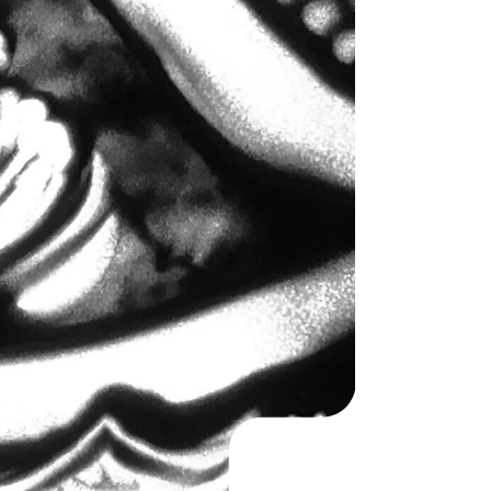
KO
Korean
MG
Malagas
MM
Burmes
NL
Dutch
NL
Flemish
NO
Norwegi
PT
Portugue
RO
Romania
RU
Russian
SV
Swedish
TA
Tamil
TH
Thai
TL
Tagalog
TL
Taglish
TR
Turkish
UK
Ukrainian
UR
Urdu