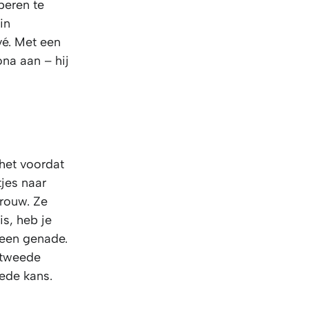
oberen te
in
vé. Met een
ona aan – hij
 het voordat
jes naar
erouw. Ze
is, heb je
Geen genade.
n tweede
ede kans.