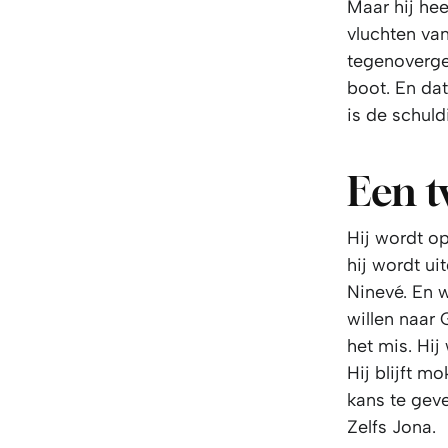
Maar hij hee
vluchten va
tegenoverge
boot. En dat
is de schuld
Een t
Hij wordt o
hij wordt u
Ninevé. En 
willen naar 
het mis. Hi
Hij blijft 
kans te gev
Zelfs Jona.