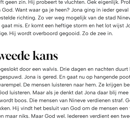
ft geen zin. Hij probeert te vluchten. Gek eigenlijk. Pr
n God. Want waar ga je heen? Jona ging in ieder geval 
stelde richting. Zo ver weg mogelijk van de stad Nine
 gaat mis. Er komt een heftige storm en het lot wijst J
ige. Hij wordt overboord gegooid. Zo de zee in.
weede kans
pgeslokt door een walvis. Drie dagen en nachten duurt
itgespuwd. Jona is gered. En gaat nu op hangende poot
warempel. De mensen luisteren naar hem. Ze krijgen b
God luisteren. Maar als je denkt dat Jona daar blij mee 
j wordt boos. Die mensen van Nineve verdienen straf. 
mokken. Hij vindt het besluit van God om de mensen ee
en maar niks. Maar God wel. Iedereen verdient een twe