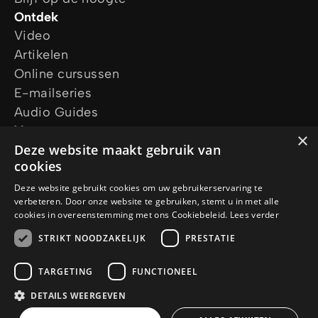
Ontdek
Video
Artikelen
Online cursussen
E-mailseries
Audio Guides
Vraag ons
×
Deze website maakt gebruik van
Ik wil gebed
cookies
Ik heb een vraag
Vraag een gratis Bijbel aan
Deze website gebruikt cookies om uw gebruikerservaring te
verbeteren. Door onze website te gebruiken, stemt u in met alle
Volg ons
cookies in overeenstemming met ons Cookiebeleid.
Lees verder
STRIKT NOODZAKELIJK
PRESTATIE
TARGETING
FUNCTIONEEL
DETAILS WEERGEVEN
© Copyright 2026 Jesus.net
Privacy Policy
Cookie Policy