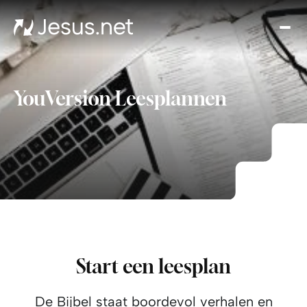
Ont
Jez
Th
Cho
YouVersion Leesplannen
Ik
Won
Jo
Groe
i
gel
Cont
Start een leesplan
De Bijbel staat boordevol verhalen en